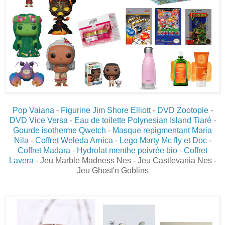
Pop Vaiana
-
Figurine Jim Shore Elliott
-
DVD Zootopie
-
DVD Vice Versa
-
Eau de toilette Polynesian Island Tiaré
-
Gourde isotherme Qwetch
-
Masque repigmentant Maria
Nila
-
Coffret Weleda Arnica
-
Lego Marty Mc fly et Doc
-
Coffret Madara
-
Hydrolat menthe poivrée bio
-
Coffret
Lavera
- Jeu Marble Madness Nes - Jeu Castlevania Nes -
Jeu Ghost'n Goblins