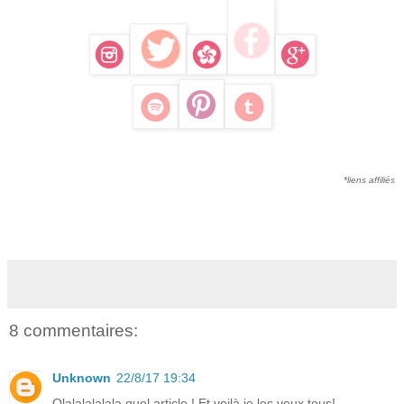
*liens affiliés
8 commentaires:
Unknown
22/8/17 19:34
Olalalalalala quel article ! Et voilà je les veux tous!