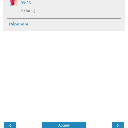
09:26
Haha ;-)
Répondre
‹
›
Accueil