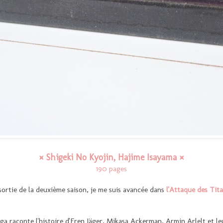
¤ Shigeki No Kyojin, Hajime Isayama ¤
190 pages
sortie de la deuxième saison, je me suis avancée dans
l'Attaque des Tit
ga raconte l'histoire d'Eren Jäger, Mikasa Ackerman, Armin Arlelt et l