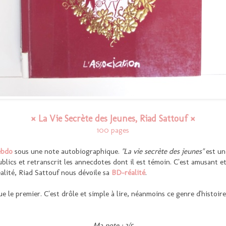
¤ La Vie Secrète des Jeunes, Riad Sattouf ¤
100 pages
ebdo
sous une note autobiographique.
"La vie secrète des jeunes"
est une
ublics et retranscrit les annecdotes dont il est témoin. C'est amusant e
ealité, Riad Sattouf nous dévoile sa
BD-réalité
.
ue le premier. C'est drôle et simple à lire, néanmoins ce genre d'histoir
Ma note : 3/5