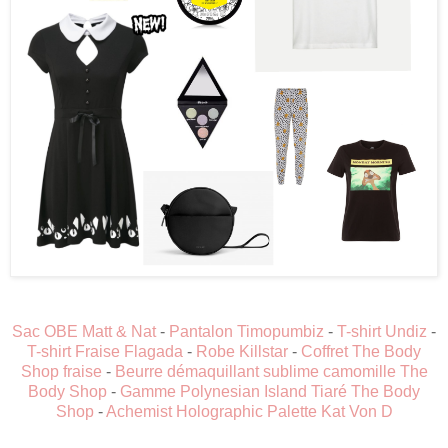
Sac OBE Matt & Nat
-
Pantalon Timopumbiz
-
T-shirt Undiz
-
T-shirt Fraise Flagada
-
Robe Killstar
-
Coffret The Body
Shop fraise
-
Beurre démaquillant sublime camomille The
Body Shop
-
Gamme Polynesian Island Tiaré The Body
Shop
-
Achemist Holographic Palette Kat Von D