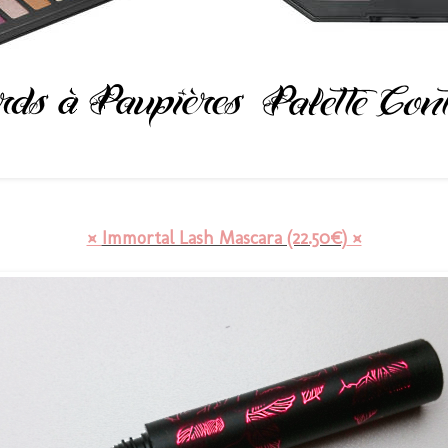
¤
Immortal Lash Mascara (22.50€)
¤