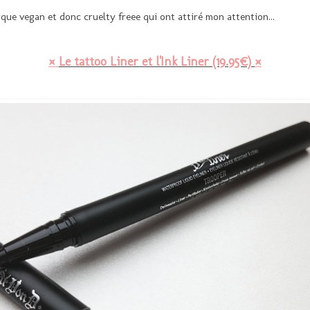
rque vegan et donc cruelty freee qui ont attiré mon attention...
¤
Le tattoo Liner et l'Ink Liner (19.95€)
¤