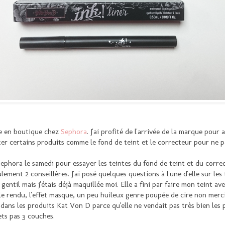
le en boutique chez
Sephora
. J'ai profité de l'arrivée de la marque pour 
ester certains produits comme le fond de teint et le correcteur pour ne 
 Sephora le samedi pour essayer les teintes du fond de teint et du corr
lement 2 conseillères. J'ai posé quelques questions à l'une d'elle sur le
gentil mais j'étais déjà maquillée moi. Elle a fini par faire mon teint a
le rendu, l'effet masque, un peu huileux genre poupée de cire non merci. E
ans les produits Kat Von D parce qu'elle ne vendait pas très bien les prod
ets pas 3 couches.