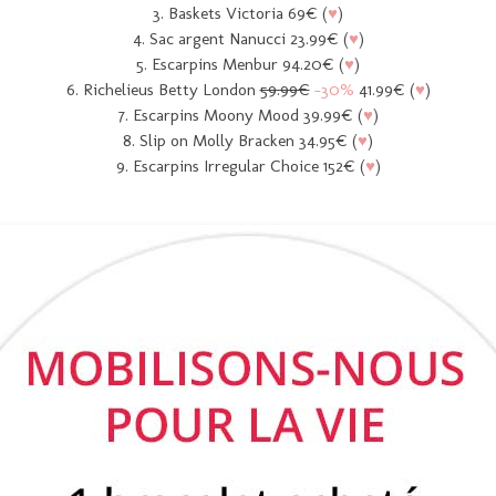
♥
3. Baskets Victoria 69€ (
)
♥
4. Sac argent Nanucci 23.99€ (
)
♥
5. Escarpins Menbur 94.20€ (
)
♥
6. Richelieus Betty London
59.99€
-30%
41.99€ (
)
♥
7. Escarpins Moony Mood 39.99€ (
)
♥
8. Slip on Molly Bracken 34.95€ (
)
♥
9. Escarpins Irregular Choice 152€ (
)