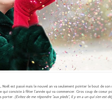
s
, Noël est passé mais le nouvel an va seulement pointer le bout de son 
qui consiste à fêter l'année qui va commencer. Gros coup de coeur pour
es porter.
(Evitez de me répondre "aux pieds", il y en a un qui s'en est déj