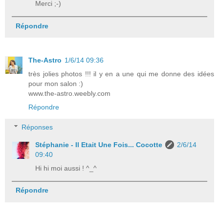
Merci ;-)
Répondre
The-Astro
1/6/14 09:36
très jolies photos !!! il y en a une qui me donne des idées
pour mon salon :)
www.the-astro.weebly.com
Répondre
Réponses
Stéphanie - Il Etait Une Fois... Cocotte
2/6/14
09:40
Hi hi moi aussi ! ^_^
Répondre