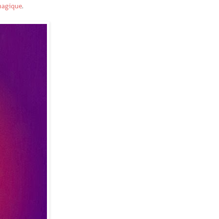
magique
.