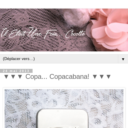
▼
24 mai 2013
▼▼▼ Copa... Copacabana! ▼▼▼