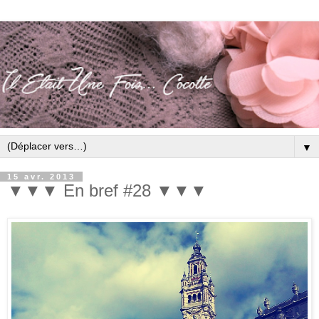
▼
15 avr. 2013
▼▼▼ En bref #28 ▼▼▼