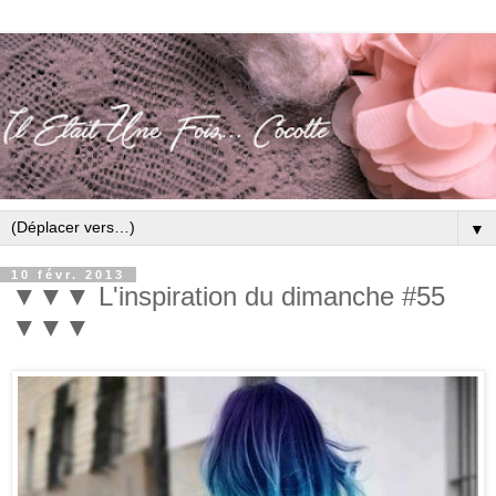
▼
10 févr. 2013
▼▼▼ L'inspiration du dimanche #55
▼▼▼