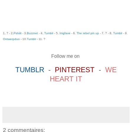
1. ? - 2.
Pshiiit
- 3.
Buzznet
- 4.
Tumblr
- 5.
Imgfave
- 6.
The rebel pin up
- 7. ? - 8.
Tumblr
- 9.
Ontwerpduo
- 10.
Tumblr
- 11. ?
Follow me on
TUMBLR
-
PINTEREST
-
WE
HEART IT
2 commentaires: